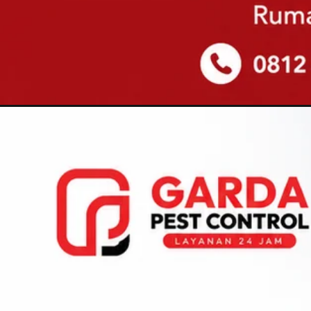
Pembukaan
https://gardapestbali.web.id/