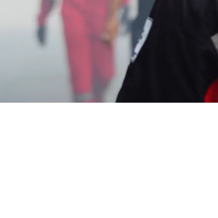
Jasa Basmi Rayap di Denpasar Bali
Terbaik
Wahyu Gunawan
Mei 27, 2025