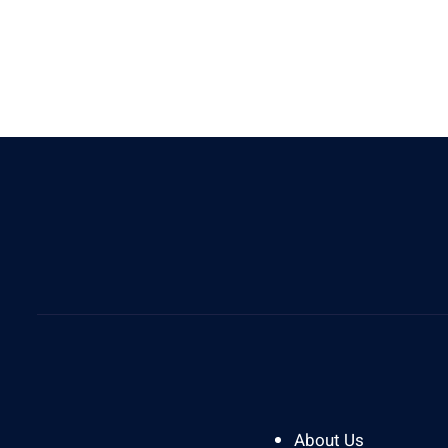
Give Us A Call
0812 8394 2121
About Us