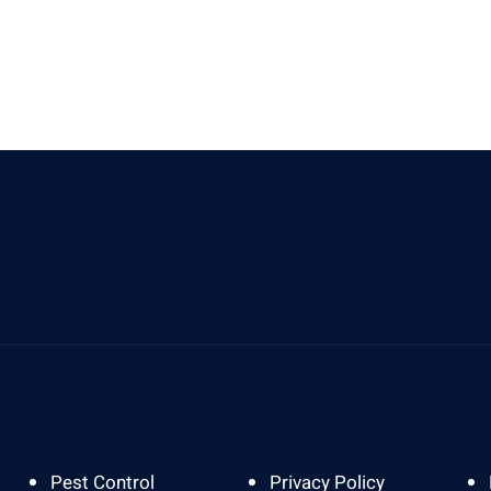
Send Us A Message
A
info@gardapestbali.web.id
J
Pest Control
Privacy Policy