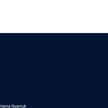
ddress
l Raya Sesetan Gg Rijasa No 2 Denpasar
Hama Nyamuk