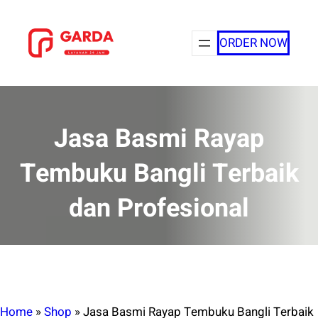
Lewati
ke
ORDER NOW
konten
Jasa Basmi Rayap
Tembuku Bangli Terbaik
dan Profesional
Home
»
Shop
»
Jasa Basmi Rayap Tembuku Bangli Terbaik