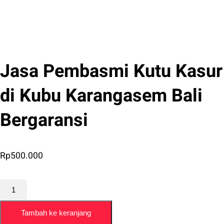
Jasa Pembasmi Kutu Kasur
di Kubu Karangasem Bali
Bergaransi
Rp
500.000
Kuantitas
Jasa
Tambah ke keranjang
Pembasmi