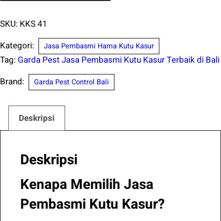
Kutu
Kasur
SKU:
KKS 41
di
Kategori:
Jasa Pembasmi Hama Kutu Kasur
Kubu
Tag:
Garda Pest Jasa Pembasmi Kutu Kasur Terbaik di Bali
Karangasem
Bali
Brand:
Garda Pest Control Bali
Bergaransi
Deskripsi
Deskripsi
Kenapa Memilih Jasa
Pembasmi Kutu Kasur?