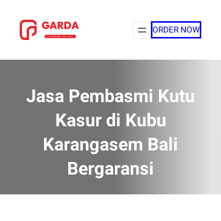
Lewati
ke
ORDER NOW
konten
Jasa Pembasmi Kutu
Kasur di Kubu
Karangasem Bali
Bergaransi