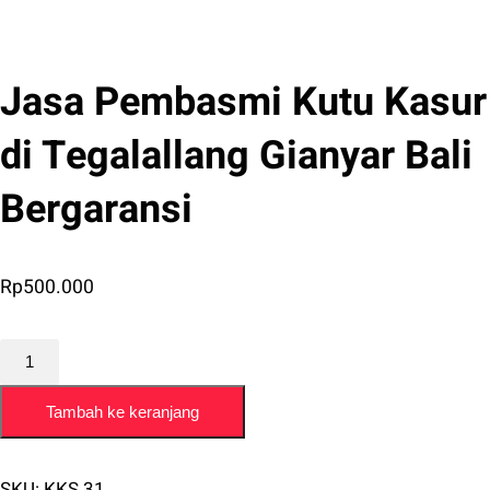
Jasa Pembasmi Kutu Kasur
di Tegalallang Gianyar Bali
Bergaransi
Rp
500.000
Kuantitas
Jasa
Tambah ke keranjang
Pembasmi
Kutu
Kasur
SKU:
KKS 31