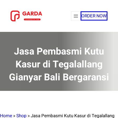
Lewati
ke
ORDER NOW
konten
Jasa Pembasmi Kutu
Kasur di Tegalallang
Gianyar Bali Bergaransi
Home
»
Shop
»
Jasa Pembasmi Kutu Kasur di Tegalallang