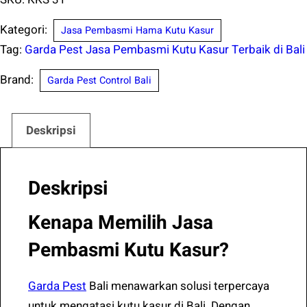
di
Kategori:
Jasa Pembasmi Hama Kutu Kasur
Tegalallang
Tag:
Garda Pest Jasa Pembasmi Kutu Kasur Terbaik di Bali
Gianyar
Bali
Brand:
Garda Pest Control Bali
Bergaransi
Deskripsi
Deskripsi
Kenapa Memilih Jasa
Pembasmi Kutu Kasur?
Garda Pest
Bali menawarkan solusi terpercaya
untuk mengatasi kutu kasur di Bali. Dengan