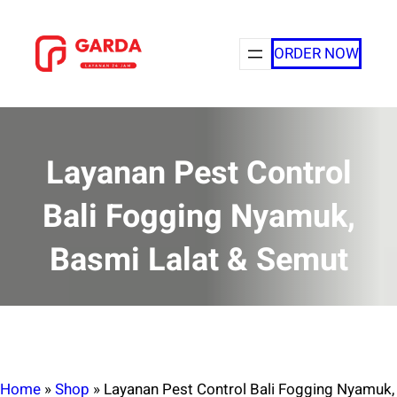
Lewati
ke
ORDER NOW
konten
Layanan Pest Control
Bali Fogging Nyamuk,
Basmi Lalat & Semut
Home
»
Shop
»
Layanan Pest Control Bali Fogging Nyamuk,