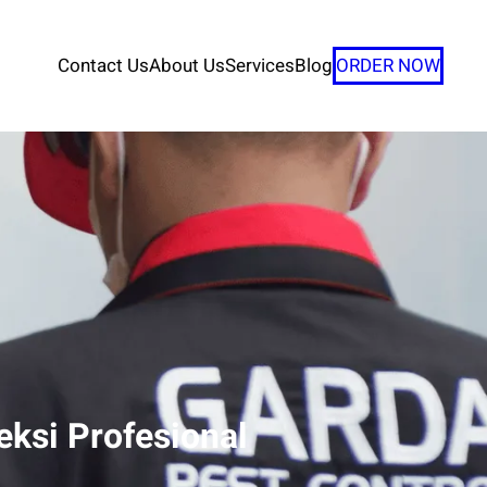
Contact Us
About Us
Services
Blog
ORDER NOW
eksi Profesional