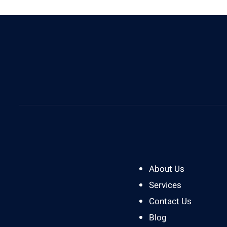
Give Us A Call
0812 8394 2121
About Us
Services
Contact Us
Blog