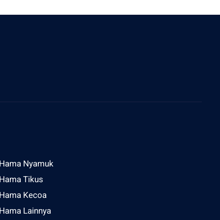
ddress
l Raya Sesetan Gg Rijasa No 2 Denpasar
Hama Nyamuk
Hama Tikus
Hama Kecoa
Hama Lainnya