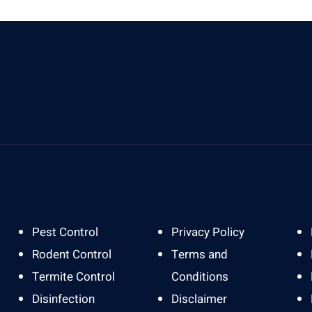
Send Us A Message
A
info@gardapestbali.web.id
J
Pest Control
Privacy Policy
Rodent Control
Terms and
Termite Control
Conditions
Disinfection
Disclaimer