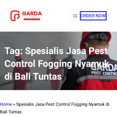
Lewati
ke
ORDER NOW
konten
Tag:
Spesialis Jasa Pest
Control Fogging Nyamuk
di Bali Tuntas
Home
»
Spesialis Jasa Pest Control Fogging Nyamuk di
Bali Tuntas