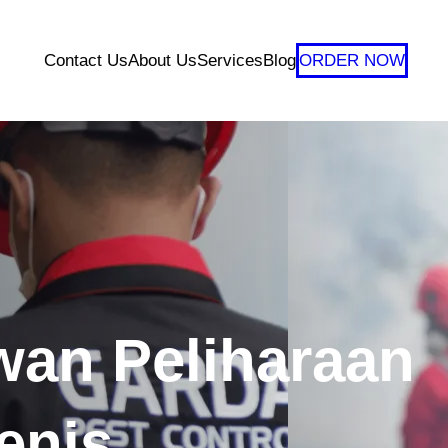
Contact Us
About Us
Services
Blog
ORDER NOW
wan Peliharaan
enis