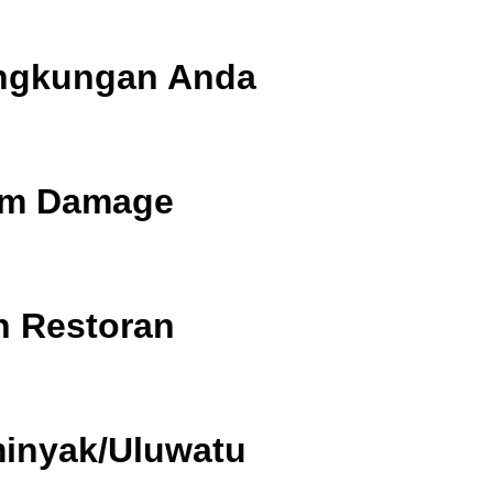
ingkungan Anda
from Damage
n Restoran
minyak/Uluwatu