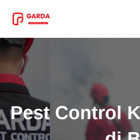
Lewati
ke
konten
Pest Control 
di 