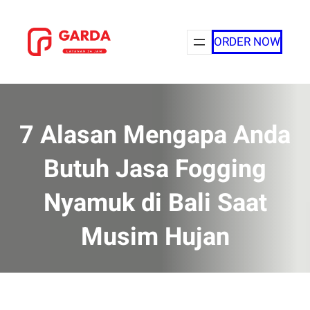
Lewati
ke
ORDER NOW
konten
7 Alasan Mengapa Anda
Butuh Jasa Fogging
Nyamuk di Bali Saat
Musim Hujan