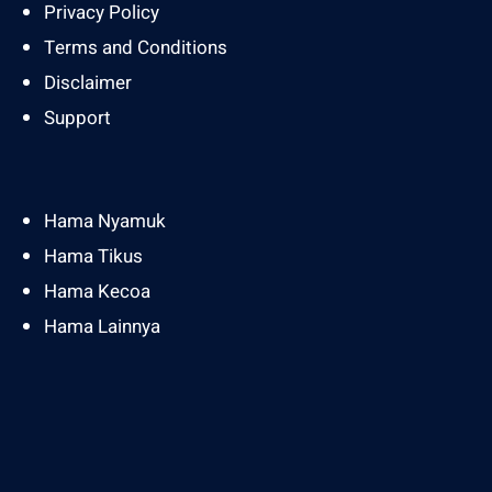
Privacy Policy
Terms and Conditions
Disclaimer
Support
Hama Nyamuk
Hama Tikus
Hama Kecoa
Hama Lainnya
Facebook
Twitter
Insta
Proudly powered by
Garda Indonesia