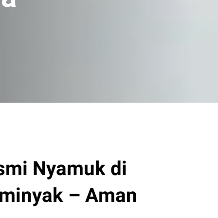
smi Nyamuk di
eminyak – Aman