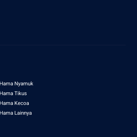
ddress
l Raya Sesetan Gg Rijasa No 2 Denpasar
Hama Nyamuk
Hama Tikus
Hama Kecoa
Hama Lainnya