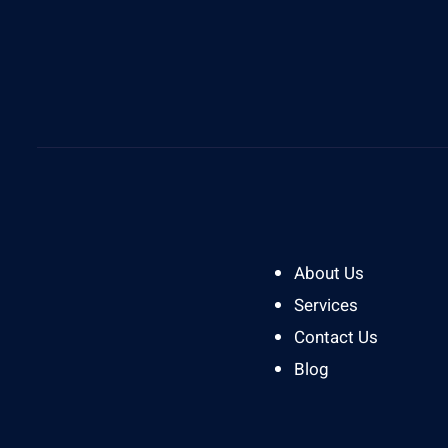
Give Us A Call
0812 8394 2121
About Us
Services
Contact Us
Blog