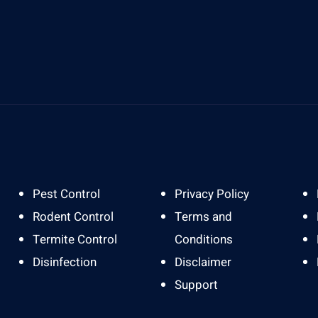
Send Us A Message
A
info@gardapestbali.web.id
J
Pest Control
Privacy Policy
Rodent Control
Terms and
Termite Control
Conditions
Disinfection
Disclaimer
Support