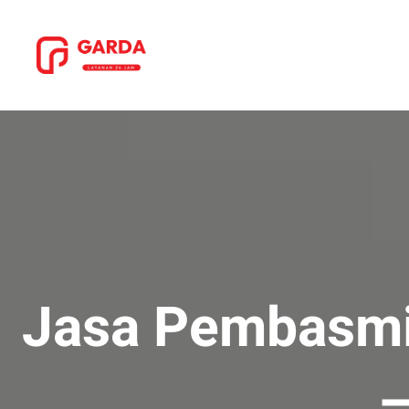
Lewati
ke
konten
Jasa Pembasmi
–