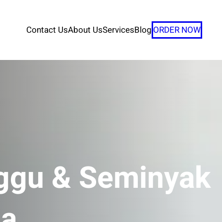
Contact Us
About Us
Services
Blog
ORDER NOW
ggu & Seminyak
la