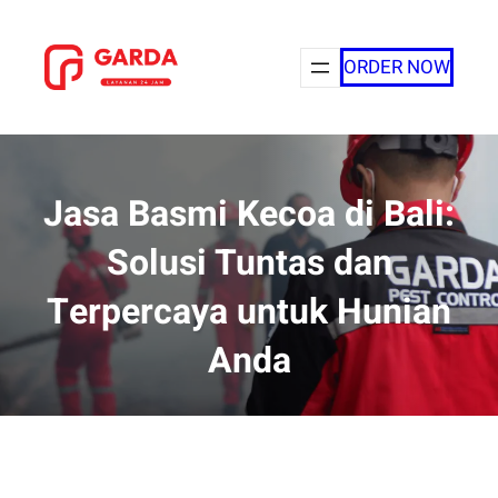
Lewati
ke
ORDER NOW
konten
Jasa Basmi Kecoa di Bali:
Solusi Tuntas dan
Terpercaya untuk Hunian
Anda